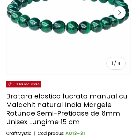
URMĂTOR
de
1
/
4
30 lei reducere
Bratara elastica lucrata manual cu
Malachit natural India Margele
Rotunde Semi-Pretioase de 6mm
Unisex Lungime 15 cm
A013-31
CraftMystic
|
Cod produs: