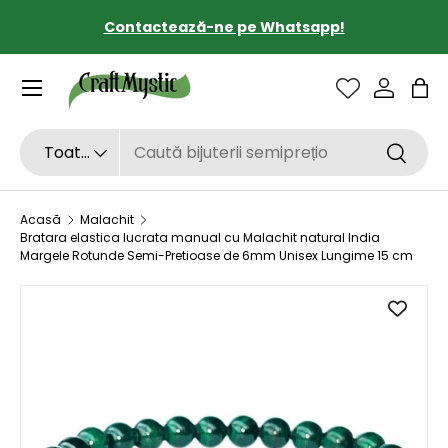
Contactează-ne pe Whatsapp!
SARI LA CONȚINUT
Sac
Căutare
Tipul de produs
Toate
Căutar
Acasă
Malachit
Bratara elastica lucrata manual cu Malachit natural India
Margele Rotunde Semi-Pretioase de 6mm Unisex Lungime 15 cm
SARI LA INFORMAȚIILE DESPRE PRODUS