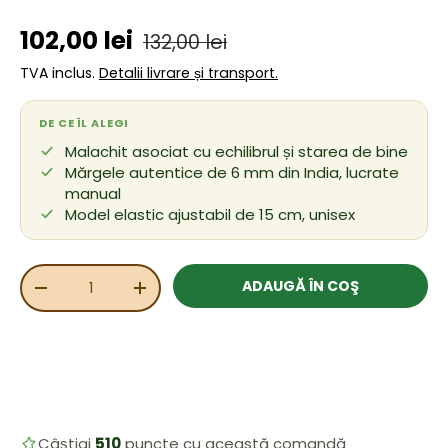
Preț de vânzare
Preț obișnuit
102,00 lei
132,00 lei
TVA inclus.
Detalii livrare și transport.
DE CE ÎL ALEGI
Malachit asociat cu echilibrul și starea de bine
Mărgele autentice de 6 mm din India, lucrate
manual
Model elastic ajustabil de 15 cm, unisex
Cant.
ADAUGĂ ÎN COŞ
REDUCEȚI CANTITATEA
MĂRIȚI CANTITATEA
Câștigi
510
puncte cu această comandă