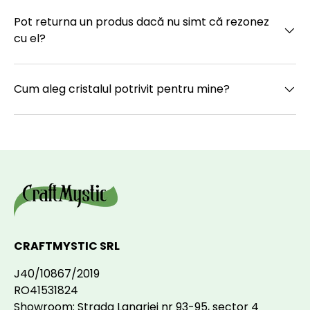
Pot returna un produs dacă nu simt că rezonez
cu el?
Cum aleg cristalul potrivit pentru mine?
CRAFTMYSTIC SRL
J40/10867/2019
RO41531824
Showroom: Strada Lanariei nr 93-95, sector 4