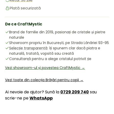
Plată securizată
De ce CraftMystic
Brand de familie din 2019, pasionați de cristale și pietre
naturale
Showroom propriu în București, pe Strada Lânăriei 93-95
Selecție transparentă
: îți spunem clar dacă piatra e
naturală, tratată, vopsită sau creată
Consultanță pentru a alege cristalul potrivit ție
Vezi showroom-ul și povestea CraftMystic →
Vezi toate din colecția Brățări pentru copii →
Ai nevoie de ajutor? Sună la
0729 209 740
sau
scrie-ne pe
WhatsApp