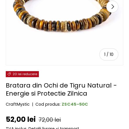
URMĂTOR
de
1
/
10
20 lei reducere
Bratara din Ochi de Tigru Natural -
Energie si Protectie Zilnica
ZSC45-50C
CraftMystic
|
Cod produs:
Preț de vânzare
Preț obișnuit
52,00 lei
72,00 lei
TVA inclus.
Detalii livrare și transport.