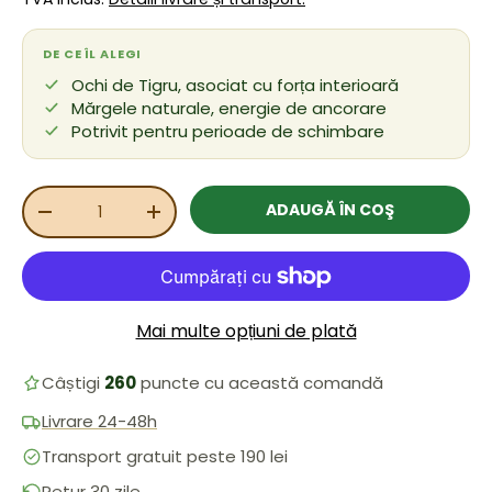
DE CE ÎL ALEGI
Ochi de Tigru, asociat cu forța interioară
Mărgele naturale, energie de ancorare
Potrivit pentru perioade de schimbare
Cant.
ADAUGĂ ÎN COŞ
REDUCEȚI CANTITATEA
MĂRIȚI CANTITATEA
Mai multe opțiuni de plată
Câștigi
260
puncte cu această comandă
Livrare 24-48h
Transport gratuit peste 190 lei
Retur 30 zile