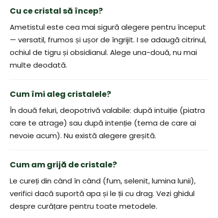
Cu ce cristal să încep?
Ametistul este cea mai sigură alegere pentru început
— versatil, frumos și ușor de îngrijit. I se adaugă citrinul,
ochiul de tigru și obsidianul. Alege una-două, nu mai
multe deodată.
Cum îmi aleg cristalele?
În două feluri, deopotrivă valabile: după intuiție (piatra
care te atrage) sau după intenție (tema de care ai
nevoie acum). Nu există alegere greșită.
Cum am grijă de cristale?
Le cureți din când în când (fum, selenit, lumina lunii),
verifici dacă suportă apa și le ții cu drag. Vezi ghidul
despre curățare pentru toate metodele.