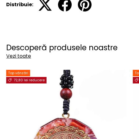
Distribuie:
Descoperă produsele noastre
Vezi toate
Top vânzări
To
72,80 lei reducere