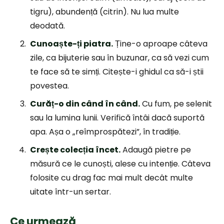
tigru), abundență (citrin). Nu lua multe
deodată.
Cunoaște-ți piatra.
Ține-o aproape câteva
zile, ca bijuterie sau în buzunar, ca să vezi cum
te face să te simți. Citește-i ghidul ca să-i știi
povestea.
Curăț-o din când în când.
Cu fum, pe selenit
sau la lumina lunii. Verifică întâi dacă suportă
apa. Așa o „reîmprospătezi”, în tradiție.
Crește colecția încet.
Adaugă pietre pe
măsură ce le cunoști, alese cu intenție. Câteva
folosite cu drag fac mai mult decât multe
uitate într-un sertar.
Ce urmează