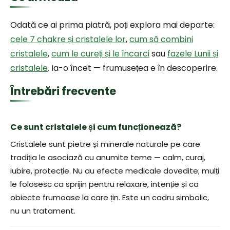
Odată ce ai prima piatră, poți explora mai departe:
cele 7 chakre și cristalele lor
,
cum să combini
cristalele
,
cum le cureți și le încarci
sau
fazele Lunii și
cristalele
. Ia-o încet — frumusețea e în descoperire.
Întrebări frecvente
Ce sunt cristalele și cum funcționează?
Cristalele sunt pietre și minerale naturale pe care
tradiția le asociază cu anumite teme — calm, curaj,
iubire, protecție. Nu au efecte medicale dovedite; mulți
le folosesc ca sprijin pentru relaxare, intenție și ca
obiecte frumoase la care țin. Este un cadru simbolic,
nu un tratament.