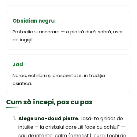
Obsidian negru
Protecție și ancorare — o piatră dură, sobră, ușor
de îngrijit.
Jad
Noroc, echilibru și prosperitate, în tradiția
asiatică.
Cum să începi, pas cu pas
Alege una-două pietre.
Lasă-te ghidat de
intuiție — ia cristalul care „îți face cu ochiul” —
sau de intenție: calm (ametist), curaj (ochi de