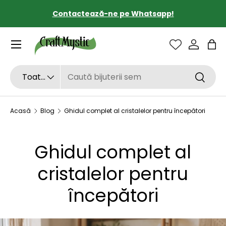
Contactează-ne pe Whatsapp!
SARI LA CONȚINUT
Sac
Căutare
Tipul de produs
Toate
Căutar
Acasă
Blog
Ghidul complet al cristalelor pentru începători
Ghidul complet al
cristalelor pentru
începători