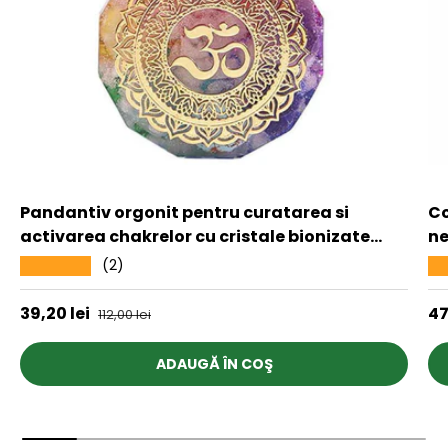
Pandantiv orgonit pentru curatarea si
Co
activarea chakrelor cu cristale bionizate
ne
Realizat manual
af
(2)
★★★★★
★
Preț de vânzare
Pr
39,20 lei
Preț obișnuit
47
112,00 lei
ADAUGĂ ÎN COŞ