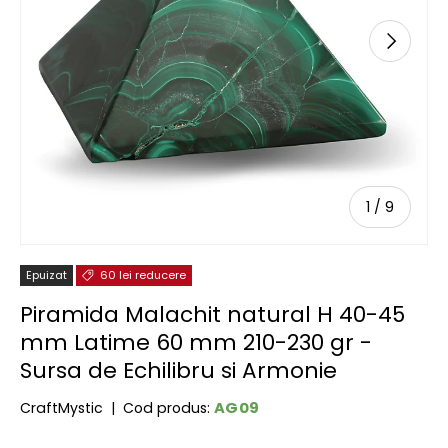
URMĂTOR
de
1
/
9
Epuizat
60 lei reducere
Piramida Malachit natural H 40-45
mm Latime 60 mm 210-230 gr -
Sursa de Echilibru si Armonie
AG09
CraftMystic
|
Cod produs: