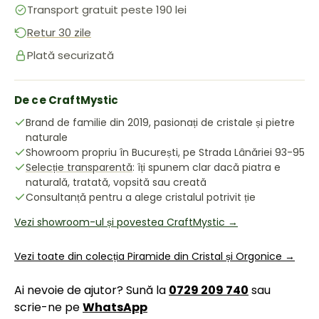
Transport gratuit peste 190 lei
Retur 30 zile
Plată securizată
De ce CraftMystic
Brand de familie din 2019, pasionați de cristale și pietre
naturale
Showroom propriu în București, pe Strada Lânăriei 93-95
Selecție transparentă
: îți spunem clar dacă piatra e
naturală, tratată, vopsită sau creată
Consultanță pentru a alege cristalul potrivit ție
Vezi showroom-ul și povestea CraftMystic →
Vezi toate din colecția Piramide din Cristal și Orgonice →
Ai nevoie de ajutor? Sună la
0729 209 740
sau
scrie-ne pe
WhatsApp