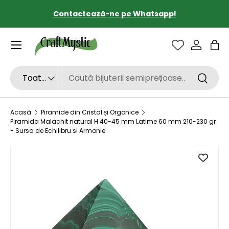
Contactează-ne pe Whatsapp!
SARI LA CONȚINUT
Sac
Căutare
Tipul de produs
Toate
Căutar
Acasă
Piramide din Cristal și Orgonice
Piramida Malachit natural H 40-45 mm Latime 60 mm 210-230 gr
- Sursa de Echilibru si Armonie
SARI LA INFORMAȚIILE DESPRE PRODUS