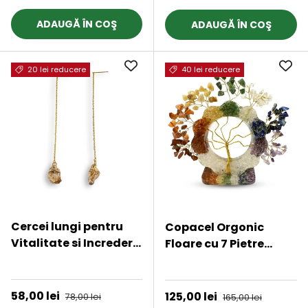
ADAUGĂ ÎN COŞ
ADAUGĂ ÎN COŞ
20 lei reducere
40 lei reducere
Cercei lungi pentru
Copacel Orgonic
Vitalitate si Incredere
Floare cu 7 Pietre
- Piatra Citrin
Naturale pentru
★★★★★
★★★★★
Naturala
Echilibru Chakre –
15x15 cm
Preț de vânzare
58,00 lei
Preț obișnuit
Preț de vânzare
125,00 lei
Preț obișnuit
78,00 lei
165,00 lei