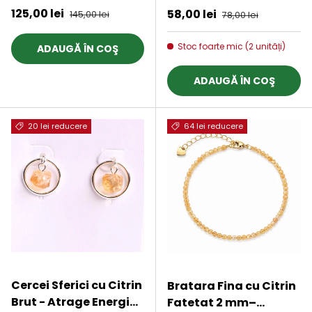
Preț de vânzare
125,00 lei
Preț obișnuit
Preț de vânzare
58,00 lei
Preț obișnuit
145,00 lei
78,00 lei
Stoc foarte mic (2 unități)
ADAUGĂ ÎN COŞ
ADAUGĂ ÎN COŞ
20 lei reducere
64 lei reducere
Cercei Sferici cu Citrin
Bratara Fina cu Citrin
Brut - Atrage Energie
Fatetat 2 mm–