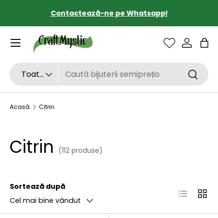
Transport gratuit de la 190 lei
SARI LA CONȚINUT
Sac
Căutare
Tipul de produs
Toate
Căutar
Acasă
Citrin
Citrin
(112 produse)
Sortează după
Listă
Grilă
Cel mai bine vândut