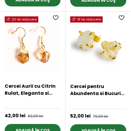
ADAUGĂ ÎN COŞ
ADAUGĂ ÎN COŞ
20 lei reducere
18 lei reducere
Cercei Aurii cu Citrin
Cercei pentru
Rulat, Eleganta si
Abundenta si Bucurie
Energie Pozitiva
- Citrin Natural
★★★★★
★★★★★
Preț de vânzare
42,00 lei
Preț obișnuit
Preț de vânzare
52,00 lei
Preț obișnuit
62,00 lei
70,00 lei
ADAUGĂ ÎN COŞ
ADAUGĂ ÎN COŞ