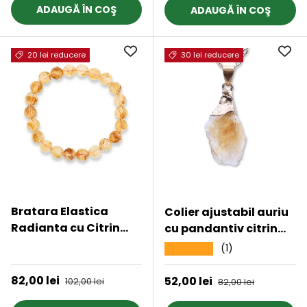
ADAUGĂ ÎN COŞ
ADAUGĂ ÎN COŞ
20 lei reducere
30 lei reducere
Bratara Elastica
Colier ajustabil auriu
Radianta cu Citrin
cu pandantiv citrin
Fatetat de 8mm -
brut - Energie si
★★★★★
(1)
★★★★★
Luminozitate si
Claritate
Abundenta
Preț de vânzare
82,00 lei
Preț obișnuit
Preț de vânzare
52,00 lei
Preț obișnuit
102,00 lei
82,00 lei