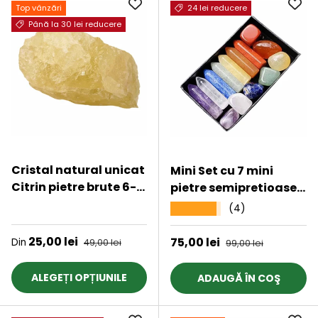
Top vânzări
24 lei reducere
Până la 30 lei reducere
Cristal natural unicat
Mini Set cu 7 mini
Citrin pietre brute 6-7
pietre semipretioase
cm - Pietre
polisate si 7 cristale
★★★★★
(4)
★★★★★
semipretioase pentru
semipretioase
optimism,
hexagonale naturale
Preț de vânzare
25,00 lei
Preț obișnuit
Preț de vânzare
75,00 lei
Preț obișnuit
Din
49,00 lei
99,00 lei
creativitate,
- cristale
motivatie
vindecatoare pentru
ALEGEȚI OPȚIUNILE
ADAUGĂ ÎN COŞ
meditatie,
ameliorarea