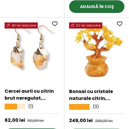
ADAUGĂ ÎN COŞ
40 lei reducere
50 lei reducere
Cercei aurii cu citrin
Bonsai cu cristale
brut neregulat,
naturale citrin,
pentru energie si
supranumit „copacul
(1)
★★★★★
(3)
★★★★★
prosperitate
banilor” - Copacelul
cu inaltimea de 25 cm
Preț de vânzare
62,00 lei
Preț obișnuit
Preț de vânzare
249,00 lei
Preț obișnuit
102,00 lei
299,00 lei
reprezinta cadoul