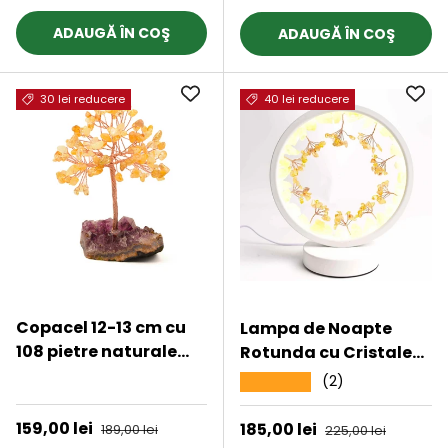
ADAUGĂ ÎN COŞ
ADAUGĂ ÎN COŞ
30 lei reducere
40 lei reducere
Copacel 12-13 cm cu
Lampa de Noapte
108 pietre naturale
Rotunda cu Cristale
semipretioase Citrin
Citrin Brut si Rulat –
★★★★★
(2)
★★★★★
pe baza de Ametist
Energie Pozitiva si
cluster - Arborele
Calm pentru Casa Ta
Preț de vânzare
159,00 lei
Preț obișnuit
Preț de vânzare
185,00 lei
Preț obișnuit
189,00 lei
225,00 lei
vietii pentru noroc,