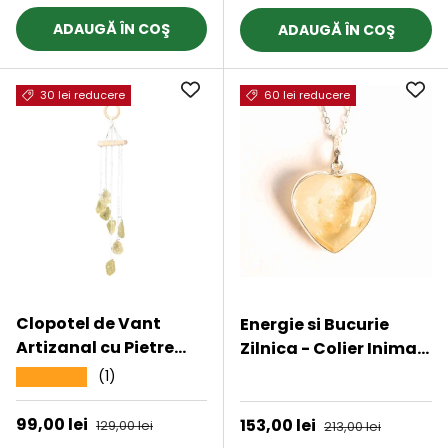
7 chakre
ADAUGĂ ÎN COŞ
ADAUGĂ ÎN COŞ
30 lei reducere
60 lei reducere
Clopotel de Vant
Energie si Bucurie
Artizanal cu Pietre
Zilnica - Colier Inima
Semipretioase de
cu Citrin si Argint 925
(1)
★★★★★
★★★★★
Citrin - Armonie si
Eleganta in Casa Ta
Preț de vânzare
99,00 lei
Preț obișnuit
Preț de vânzare
153,00 lei
Preț obișnuit
129,00 lei
213,00 lei