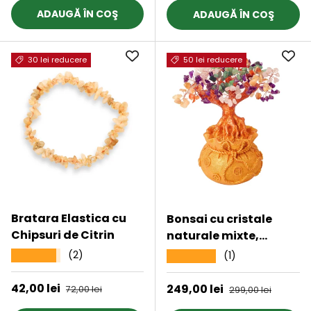
perfect pentru
ADAUGĂ ÎN COŞ
ADAUGĂ ÎN COŞ
prosperitate, succes,
energie pozitiva
30 lei reducere
50 lei reducere
Bratara Elastica cu
Bonsai cu cristale
Chipsuri de Citrin
naturale mixte,
supranumit „copacul
(2)
★★★★★
(1)
★★★★★
banilor” - Copacelul
cu inaltimea de 25 cm
Preț de vânzare
42,00 lei
Preț obișnuit
Preț de vânzare
249,00 lei
Preț obișnuit
72,00 lei
299,00 lei
reprezinta cadoul