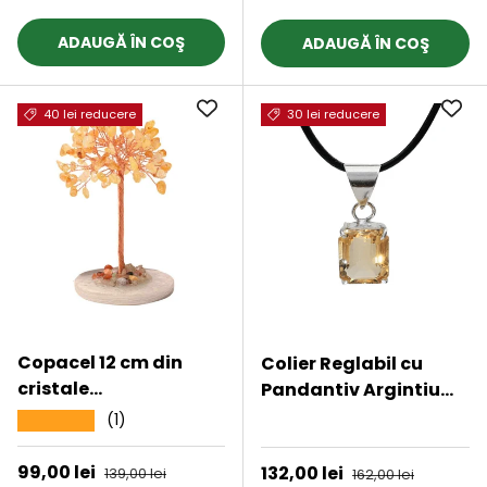
ADAUGĂ ÎN COŞ
ADAUGĂ ÎN COŞ
40 lei reducere
30 lei reducere
Copacel 12 cm din
Colier Reglabil cu
cristale
Pandantiv Argintiu
semipretioase Citrin
15mm in Forma
(1)
★★★★★
★★★★★
si baza de agat -
Dreptunghiulara cu
Aduce claritate
Citrin Natural Fatetat
Preț de vânzare
99,00 lei
Preț obișnuit
Preț de vânzare
132,00 lei
Preț obișnuit
139,00 lei
162,00 lei