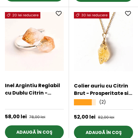
20 lei reducere
30 lei reducere
Inel Argintiu Reglabil
Colier auriu cu Citrin
cu Dublu Citrin -
Brut - Prosperitate si
Energie Pozitiva si
Energie Pozitiva
★★★★★
(2)
★★★★★
Abundenta
Preț de vânzare
58,00 lei
Preț obișnuit
Preț de vânzare
52,00 lei
Preț obișnuit
78,00 lei
82,00 lei
ADAUGĂ ÎN COŞ
ADAUGĂ ÎN COŞ