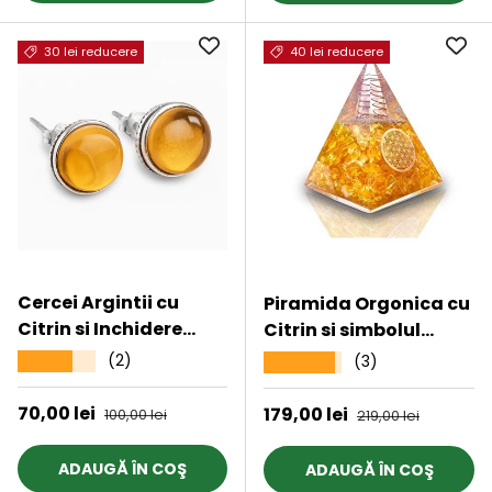
30 lei reducere
40 lei reducere
Cercei Argintii cu
Piramida Orgonica cu
Citrin si Inchidere
Citrin si simbolul
Clasica cu Surub
floarea vietii 8 cm -
(2)
★★★★★
(3)
★★★★★
pentru intelepciune,
bogatie si succes
Preț de vânzare
70,00 lei
Preț obișnuit
Preț de vânzare
179,00 lei
Preț obișnuit
100,00 lei
219,00 lei
ADAUGĂ ÎN COŞ
ADAUGĂ ÎN COŞ