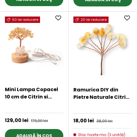
50 lei reducere
20 lei reducere
Mini Lampa Copacel
Ramurica DIY din
10 cm de Citrin si
Pietre Naturale Citrin
Cuart de Stanca cu
(9 Pietricele)
★★★★★
★★★★★
USB - Amplifica
Energia Pozitiva si
Preț de vânzare
129,00 lei
Preț obișnuit
Preț de vânzare
18,00 lei
Preț obișnuit
179,00 lei
38,00 lei
Prosperitatea
Stoc foarte mic (3 unități)
ADAUGĂ ÎN COŞ