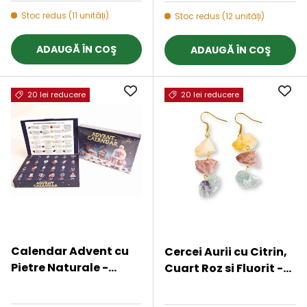
Stoc redus (11 unități)
Stoc redus (12 unități)
ADAUGĂ ÎN COŞ
ADAUGĂ ÎN COŞ
20 lei reducere
20 lei reducere
Calendar Advent cu
Cercei Aurii cu Citrin,
Pietre Naturale -
Cuart Roz si Fluorit -
Bucurie si Magie de
Energie Pozitiva si
★★★★★
★★★★★
Craciun
Unicitate