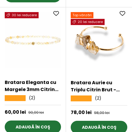
30 lei reducere
Top vânzări
20 lei reducere
Bratara Eleganta cu
Bratara Aurie cu
Margele 3mm Citrin
Triplu Citrin Brut -
Fateta cu Bila
Energie Pozitiva &
(2)
★★★★★
(2)
★★★★★
Stralucitoare Pentru
Prosperitate
Incredere in sine,
Preț de vânzare
60,00 lei
Preț obișnuit
Preț de vânzare
78,00 lei
Preț obișnuit
90,00 lei
98,00 lei
Revigorare
ADAUGĂ ÎN COŞ
ADAUGĂ ÎN COŞ