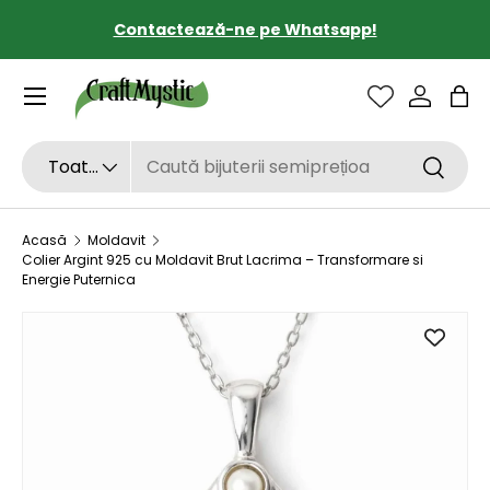
Contactează-ne pe Whatsapp!
SARI LA CONȚINUT
Sac
Căutare
Tipul de produs
Toate
Căutar
Acasă
Moldavit
Colier Argint 925 cu Moldavit Brut Lacrima – Transformare si
Energie Puternica
SARI LA INFORMAȚIILE DESPRE PRODUS