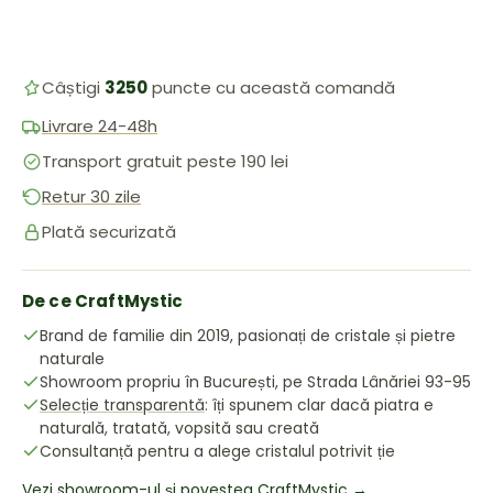
Câștigi
3250
puncte cu această comandă
Livrare 24-48h
Transport gratuit peste 190 lei
Retur 30 zile
Plată securizată
De ce CraftMystic
Brand de familie din 2019, pasionați de cristale și pietre
naturale
Showroom propriu în București, pe Strada Lânăriei 93-95
Selecție transparentă
: îți spunem clar dacă piatra e
naturală, tratată, vopsită sau creată
Consultanță pentru a alege cristalul potrivit ție
Vezi showroom-ul și povestea CraftMystic →