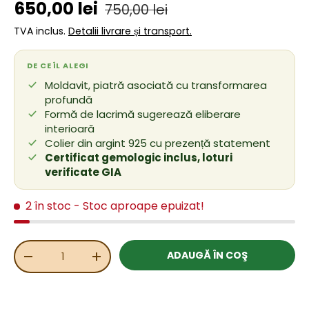
Preț de vânzare
Preț obișnuit
650,00 lei
750,00 lei
TVA inclus.
Detalii livrare și transport.
DE CE ÎL ALEGI
Moldavit, piatră asociată cu transformarea
profundă
Formă de lacrimă sugerează eliberare
interioară
Colier din argint 925 cu prezență statement
Certificat gemologic inclus, loturi
verificate GIA
2 în stoc
- Stoc aproape epuizat!
Cant.
ADAUGĂ ÎN COŞ
REDUCEȚI CANTITATEA
MĂRIȚI CANTITATEA