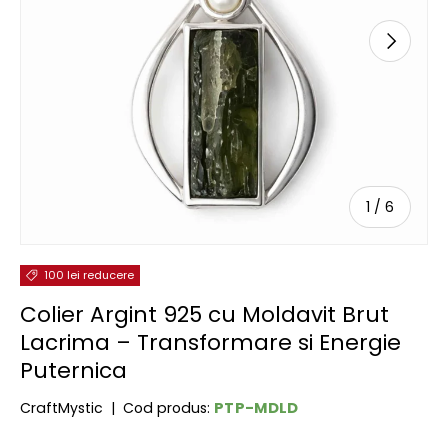
URMĂTOR
de
1
/
6
100 lei reducere
Colier Argint 925 cu Moldavit Brut
Lacrima – Transformare si Energie
Puternica
PTP-MDLD
CraftMystic
|
Cod produs: