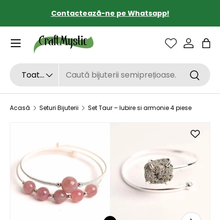
Contactează-ne pe Whatsapp!
SARI LA CONȚINUT
Sac
Căutare
Tipul de produs
Toate
Căutar
Acasă
Seturi Bijuterii
Set Taur – Iubire si armonie 4 piese
SARI LA INFORMAȚIILE DESPRE PRODUS