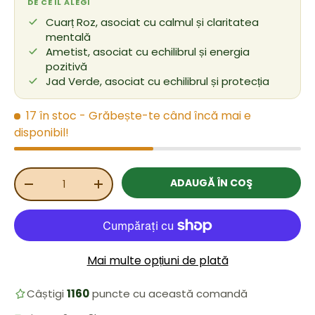
DE CE ÎL ALEGI
Cuarț Roz, asociat cu calmul și claritatea
mentală
Ametist, asociat cu echilibrul și energia
pozitivă
Jad Verde, asociat cu echilibrul și protecția
17 în stoc
- Grăbește-te când încă mai e
disponibil!
Cant.
ADAUGĂ ÎN COŞ
REDUCEȚI CANTITATEA
MĂRIȚI CANTITATEA
Mai multe opțiuni de plată
Câștigi
1160
puncte cu această comandă