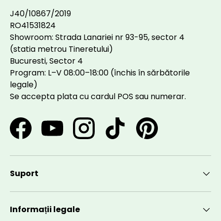
J40/10867/2019
RO41531824
Showroom: Strada Lanariei nr 93-95, sector 4
(statia metrou Tineretului)
Bucuresti, Sector 4
Program: L–V 08:00–18:00 (închis în sărbătorile
legale)
Se accepta plata cu cardul POS sau numerar.
Facebook
YouTube
Instagram
TikTok
Pinterest
Suport
Informații legale