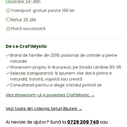
Livrare 24-48h
Transport gratuit peste 190 lei
Retur 30 zile
Plată securizată
De ce CraftMystic
Brand de familie din 2019, pasionați de cristale și pietre
naturale
Showroom propriu în București, pe Strada Lânăriei 93-95
Selecție transparentă
: îți spunem clar dacă piatra e
naturală, tratată, vopsită sau creată
Consultanță pentru a alege cristalul potrivit ție
Vezi showroom-ul și povestea CraftMystic →
Vezi toate din colecția Seturi Bijuterii →
Ai nevoie de ajutor? Sună la
0729 209 740
sau