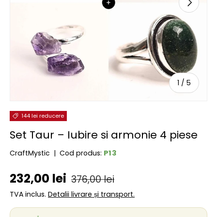
URMĂTOR
de
1
/
5
144 lei reducere
Set Taur – Iubire si armonie 4 piese
P13
CraftMystic
|
Cod produs:
Preț de vânzare
Preț obișnuit
232,00 lei
376,00 lei
TVA inclus.
Detalii livrare și transport.