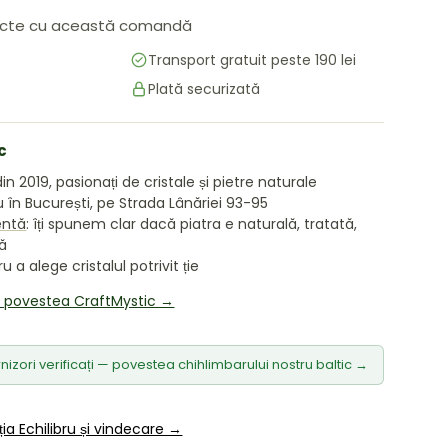
cte cu această comandă
Transport gratuit peste 190 lei
Plată securizată
area galeriei
 în vizualizarea galeriei
c
in 2019, pasionați de cristale și pietre naturale
în București, pe Strada Lânăriei 93-95
entă
: îți spunem clar dacă piatra e naturală, tratată,
tă
 a alege cristalul potrivit ție
i povestea CraftMystic →
nizori verificați — povestea chihlimbarului nostru baltic →
ția Echilibru și vindecare →