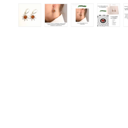
Încărcați imaginea 1 în vizualizarea galeriei
Încărcați imaginea 2 în vizualizar
Încărcați imaginea 3 
Încărcați