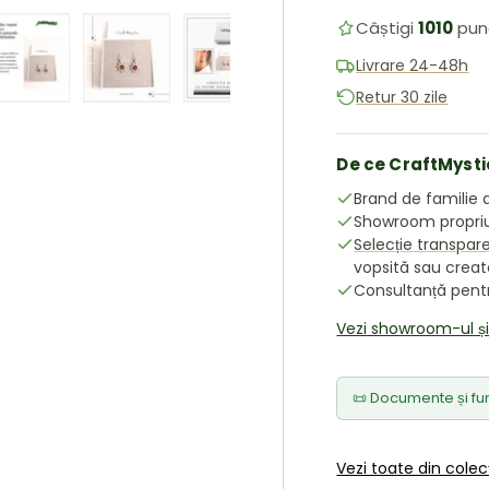
Câștigi
1010
pun
Livrare 24-48h
Retur 30 zile
ea galeriei
în vizualizarea galeriei
 imaginea 4 în vizualizarea galeriei
Încărcați imaginea 5 în vizualizarea galeriei
Încărcați imaginea 6 în vizualizarea galeriei
Încărcați imaginea 7 în vizualiz
Încărcați imaginea 8
De ce CraftMysti
Brand de familie d
Showroom propriu 
Selecție transpar
vopsită sau crea
Consultanță pentru
Vezi showroom-ul ș
📜 Documente și fur
Vezi toate din colec