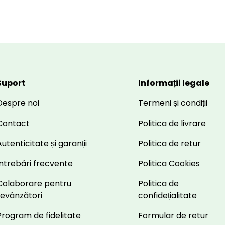
Suport
Informații legale
Despre noi
Termeni și condiții
Contact
Politica de livrare
utenticitate și garanții
Politica de retur
Întrebări frecvente
Politica Cookies
Colaborare pentru
Politica de
revânzători
confidețialitate
Program de fidelitate
Formular de retur