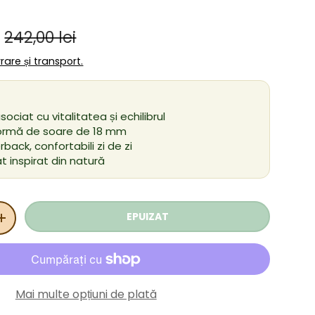
Preț obișnuit
ânzare
i
242,00 lei
ivrare și transport.
sociat cu vitalitatea și echilibrul
formă de soare de 18 mm
rback, confortabili zi de zi
t inspirat din natură
EPUIZAT
ITATEA
MĂRIȚI CANTITATEA
Mai multe opțiuni de plată