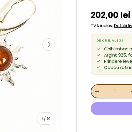
Preț de v
202,00 le
TVA inclus.
Detalii l
DE CE ÎL ALEGI
URMĂTORUL
Chihlimbar: a
Argint 925, 
Prindere leve
Cadou rafina
Cant.
REDUCEȚI CANT
de
1
/
8