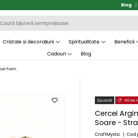
Blog
Transp
Cristale și decorațiuni
Spiritualitate
Beneficii
Cadouri
Blog
Cercei Argint 925 cu Chihlimbar Forma de Soare - Stralucire si Vitalitate
Epuizat
40 lei
Cercei Argi
Soare - Stral
CraftMystic
|
Cod 