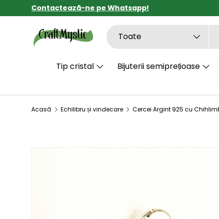
Contactează-ne pe Whatsapp!
SARI LA CONȚINUT
Căutare
Tipul de produs
Toate
Tip cristal
Bijuterii semiprețioase
Acasă
Echilibru și vindecare
SARI LA INFORMAȚIILE DESPRE PRODUS