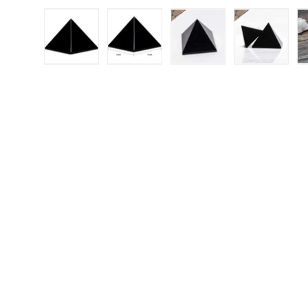
Încărcați imaginea 1 în vizualizarea galeriei
Încărcați imaginea 2 în vizualizar
Încărcați imaginea 3 
Încărcați