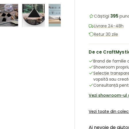
Câștigi
395
punc
Livrare 24-48h
ea galeriei
în vizualizarea galeriei
 imaginea 4 în vizualizarea galeriei
Încărcați imaginea 5 în vizualizarea galeriei
Încărcați imaginea 6 în vizualizarea galerie
Încărcați imaginea 7 în vizualiz
Încărcați imaginea 8
Încărca
Retur 30 zile
De ce CraftMysti
Brand de familie d
Showroom propriu 
Selecție transpar
vopsită sau crea
Consultanță pentru
Vezi showroom-ul 
Vezi toate din colec
Ai nevoie de ajut