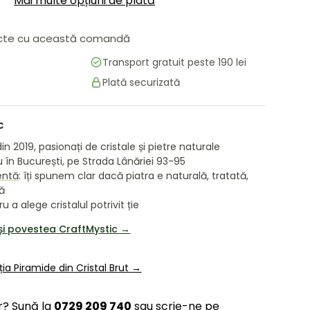
Mai multe opțiuni de plată
te cu această comandă
Transport gratuit peste 190 lei
i
area galeriei
 în vizualizarea galeriei
ți imaginea 9 în vizualizarea galeriei
Plată securizată
c
in 2019, pasionați de cristale și pietre naturale
în București, pe Strada Lânăriei 93-95
entă
: îți spunem clar dacă piatra e naturală, tratată,
tă
 a alege cristalul potrivit ție
și povestea CraftMystic →
ția Piramide din Cristal Brut →
or? Sună la
0729 209 740
sau scrie-ne pe