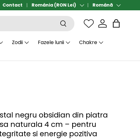
ort gratuit de la 190 lei
Contact
România (RON Lei)
Română
Țară/Regiune
Limbă
Căutare
Sac
Zodii
Fazele lunii
Chakre
stal negru obsidian din piatra
sa naturala 4 cm – pentru
ntegritate si energie pozitiva