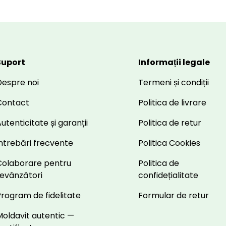
Suport
Informații legale
Despre noi
Termeni și condiții
Contact
Politica de livrare
utenticitate și garanții
Politica de retur
ntrebări frecvente
Politica Cookies
Colaborare pentru
Politica de
revânzători
confidețialitate
rogram de fidelitate
Formular de retur
Moldavit autentic —