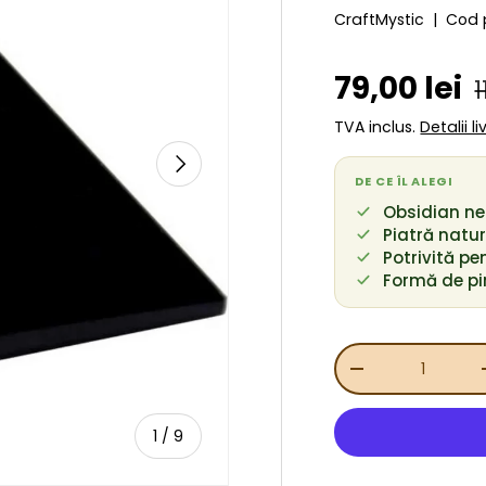
CraftMystic
|
Cod 
P
Preț de v
79,00 lei
1
TVA inclus.
Detalii l
URMĂTORUL
DE CE ÎL ALEGI
Obsidian ne
Piatră natu
Potrivită pe
Formă de pi
Cant.
REDUCEȚI CANT
de
1
/
9