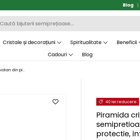
Blog
Transp
Cristale și decorațiuni
Spiritualitate
Beneficii
Cadouri
Blog
Piramida cristal negru obsidian din piatra semipretioasa naturala 4 cm – pentru protectie, integritate si energie pozitiva
40 lei reducere
Piramida cri
semipretioa
protectie, i