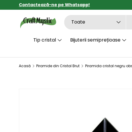
Contactează-ne pe Whatsapp!
SARI LA CONȚINUT
Căutare
Tipul de produs
Toate
Tip cristal
Bijuterii semiprețioase
Acasă
Piramide din Cristal Brut
SARI LA INFORMAȚIILE DESPRE PRODUS