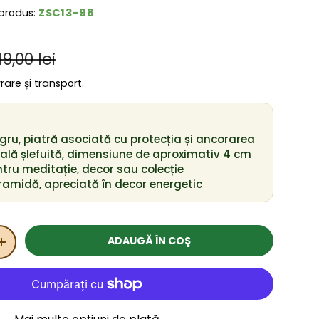
ZSC13-98
produs:
reț obișnuit
ânzare
19,00 lei
ivrare și transport.
gru, piatră asociată cu protecția și ancorarea
rală șlefuită, dimensiune de aproximativ 4 cm
ntru meditație, decor sau colecție
ramidă, apreciată în decor energetic
ADAUGĂ ÎN COŞ
ITATEA
MĂRIȚI CANTITATEA