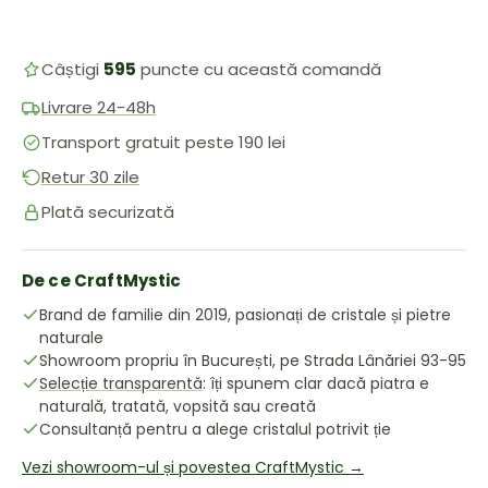
Câștigi
595
puncte cu această comandă
Livrare 24-48h
Transport gratuit peste 190 lei
Retur 30 zile
Plată securizată
De ce CraftMystic
Brand de familie din 2019, pasionați de cristale și pietre
naturale
Showroom propriu în București, pe Strada Lânăriei 93-95
Selecție transparentă
: îți spunem clar dacă piatra e
naturală, tratată, vopsită sau creată
Consultanță pentru a alege cristalul potrivit ție
Vezi showroom-ul și povestea CraftMystic →