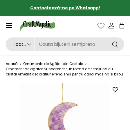
Contactează-ne pe Whatsapp!
SARI LA CONȚINUT
Sac
Căutare
Tipul de produs
Toate
Căutar
Acasă
Ornamente de Agățat din Cristale
Ornament de agatat Suncatcher sub forma de semiluna cu
cristal Ametist decoratiune feng shui pentru casa, masina si birou
SARI LA INFORMAȚIILE DESPRE PRODUS