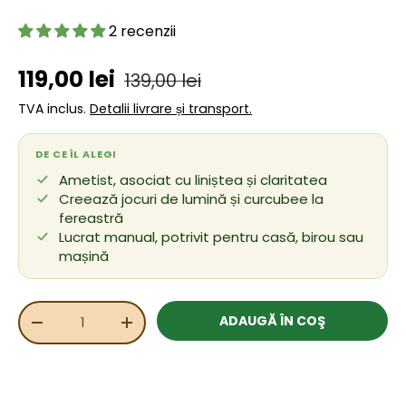
2 recenzii
Preț de vânzare
Preț obișnuit
119,00 lei
139,00 lei
TVA inclus.
Detalii livrare și transport.
DE CE ÎL ALEGI
Ametist, asociat cu liniștea și claritatea
Creează jocuri de lumină și curcubee la
fereastră
Lucrat manual, potrivit pentru casă, birou sau
mașină
Cant.
ADAUGĂ ÎN COŞ
REDUCEȚI CANTITATEA
MĂRIȚI CANTITATEA