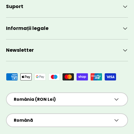
Suport
Informații legale
Newsletter
Metode de plată acceptate
Țară/Regiune
România (RON Lei)
Limbă
Română