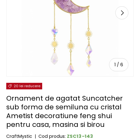
URMĂTOR
de
1
/
6
20 lei reducere
Ornament de agatat Suncatcher
sub forma de semiluna cu cristal
Ametist decoratiune feng shui
pentru casa, masina si birou
ZSC13-143
CraftMystic
|
Cod produs: