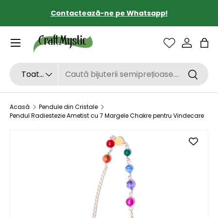
Contactează-ne pe Whatsapp!
SARI LA CONȚINUT
Sac
Căutare
Tipul de produs
Toate
Căutar
Acasă
Pendule din Cristale
Pendul Radiestezie Ametist cu 7 Margele Chakre pentru Vindecare
SARI LA INFORMAȚIILE DESPRE PRODUS