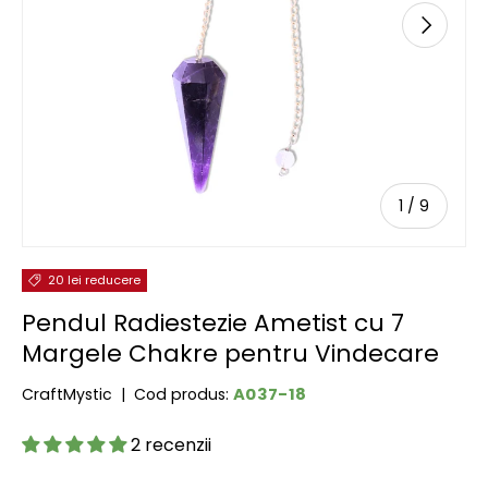
URMĂTOR
de
1
/
9
20 lei reducere
Pendul Radiestezie Ametist cu 7
Margele Chakre pentru Vindecare
A037-18
CraftMystic
|
Cod produs:
2 recenzii