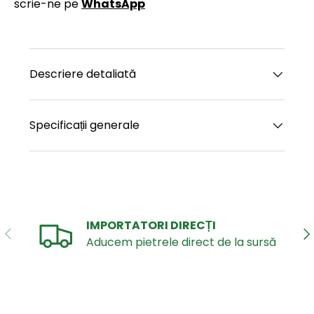
scrie-ne pe
WhatsApp
Descriere detaliată
Specificații generale
IMPORTATORI DIRECȚI
ANTERIOR
UR
Aducem pietrele direct de la sursă