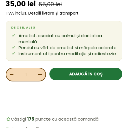
Preț de vânzare
Preț obișnuit
35,00 lei
55,00 lei
TVA inclus.
Detalii livrare și transport.
DE CE ÎL ALEGI
Ametist, asociat cu calmul și claritatea
mentală
Pendul cu vârf de ametist și mărgele colorate
Instrument util pentru meditație și radiestezie
Cant.
ADAUGĂ ÎN COŞ
REDUCEȚI CANTITATEA
MĂRIȚI CANTITATEA
Câștigi
175
puncte cu această comandă