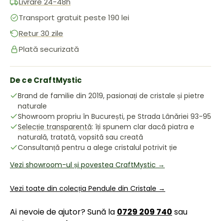
Livrare 24-48h
Transport gratuit peste 190 lei
Retur 30 zile
Plată securizată
De ce CraftMystic
Brand de familie din 2019, pasionați de cristale și pietre
naturale
Showroom propriu în București, pe Strada Lânăriei 93-95
Selecție transparentă
: îți spunem clar dacă piatra e
naturală, tratată, vopsită sau creată
Consultanță pentru a alege cristalul potrivit ție
Vezi showroom-ul și povestea CraftMystic →
Vezi toate din colecția Pendule din Cristale →
Ai nevoie de ajutor? Sună la
0729 209 740
sau