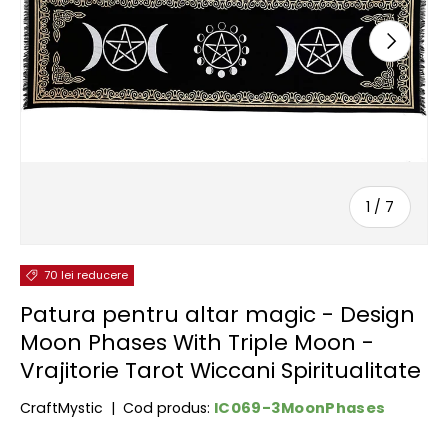
URMĂTOR
de
1
/
7
70 lei reducere
Patura pentru altar magic - Design
Moon Phases With Triple Moon -
Vrajitorie Tarot Wiccani Spiritualitate
IC069-3MoonPhases
CraftMystic
|
Cod produs: