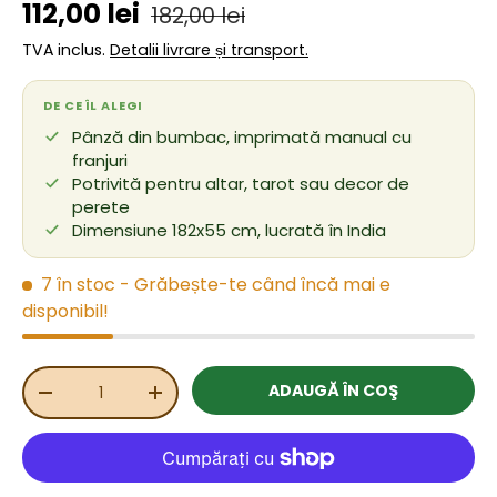
Preț de vânzare
Preț obișnuit
112,00 lei
182,00 lei
TVA inclus.
Detalii livrare și transport.
DE CE ÎL ALEGI
Pânză din bumbac, imprimată manual cu
franjuri
Potrivită pentru altar, tarot sau decor de
perete
Dimensiune 182x55 cm, lucrată în India
7 în stoc
- Grăbește-te când încă mai e
disponibil!
Cant.
ADAUGĂ ÎN COŞ
REDUCEȚI CANTITATEA
MĂRIȚI CANTITATEA