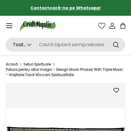
Contactează-ne pe Whatsapp!
SARI LA CONȚINUT
Sac
Căutare
Tipul de produs
Toate
Căutar
Acasă
Seturi Spirituale
Patura pentru altar magic - Design Moon Phases With Triple Moon
- Vrajitorie Tarot Wiccani Spiritualitate
SARI LA INFORMAȚIILE DESPRE PRODUS