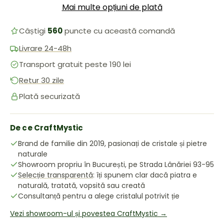
Mai multe opțiuni de plată
Câștigi
560
puncte cu această comandă
Livrare 24-48h
Transport gratuit peste 190 lei
Retur 30 zile
Plată securizată
De ce CraftMystic
Brand de familie din 2019, pasionați de cristale și pietre
naturale
Showroom propriu în București, pe Strada Lânăriei 93-95
Selecție transparentă
: îți spunem clar dacă piatra e
naturală, tratată, vopsită sau creată
Consultanță pentru a alege cristalul potrivit ție
Vezi showroom-ul și povestea CraftMystic →