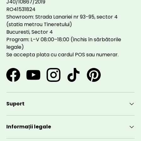
J40/10867/2019
RO41531824
Showroom: Strada Lanariei nr 93-95, sector 4
(statia metrou Tineretului)
Bucuresti, Sector 4
Program: L–V 08:00–18:00 (închis în sărbătorile
legale)
Se accepta plata cu cardul POS sau numerar.
Facebook
YouTube
Instagram
TikTok
Pinterest
Suport
Informații legale