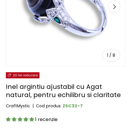
URMĂTOR
de
1
/
8
20 lei reducere
Inel argintiu ajustabil cu Agat
natural, pentru echilibru si claritate
ZSC32-7
CraftMystic
|
Cod produs:
1 recenzie