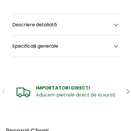
Descriere detaliată
Specificații generale
IMPORTATORI DIRECȚI
ANTERIOR
UR
Aducem pietrele direct de la sursă
Recenzii Clienți