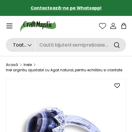
Contactează-ne pe Whatsapp!
SARI LA CONȚINUT
Sac
Căutare
Tipul de produs
Toate
Căutar
Acasă
Inele
Inel argintiu ajustabil cu Agat natural, pentru echilibru si claritate
SARI LA INFORMAȚIILE DESPRE PRODUS