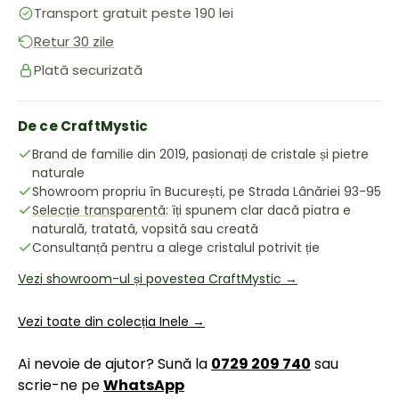
Transport gratuit peste 190 lei
Retur 30 zile
Plată securizată
De ce CraftMystic
Brand de familie din 2019, pasionați de cristale și pietre
naturale
Showroom propriu în București, pe Strada Lânăriei 93-95
Selecție transparentă
: îți spunem clar dacă piatra e
naturală, tratată, vopsită sau creată
Consultanță pentru a alege cristalul potrivit ție
Vezi showroom-ul și povestea CraftMystic →
Vezi toate din colecția Inele →
Ai nevoie de ajutor? Sună la
0729 209 740
sau
scrie-ne pe
WhatsApp