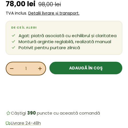
Preț de vânzare
Preț obișnuit
78,00 lei
98,00 lei
TVA inclus.
Detalii livrare și transport.
DE CE ÎL ALEGI
Agat: piatră asociată cu echilibrul și claritatea
Montură argintie reglabilă, realizată manual
Potrivit pentru purtare zilnică
Cant.
ADAUGĂ ÎN COŞ
REDUCEȚI CANTITATEA
MĂRIȚI CANTITATEA
Câștigi
390
puncte cu această comandă
Livrare 24-48h