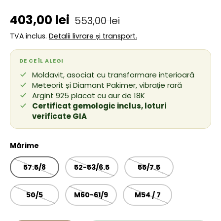
Preț de vânzare
Preț obișnuit
403,00 lei
553,00 lei
TVA inclus.
Detalii livrare și transport.
DE CE ÎL ALEGI
Moldavit, asociat cu transformare interioară
Meteorit și Diamant Pakimer, vibrație rară
Argint 925 placat cu aur de 18K
Certificat gemologic inclus, loturi
verificate GIA
Mărime
57.5/8
52-53/6.5
55/7.5
50/5
M60-61/9
M54 / 7