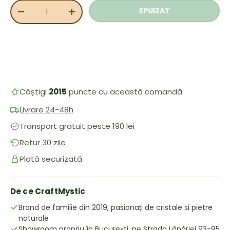
Cant.
EPUIZAT
REDUCEȚI CANTITATEA
MĂRIȚI CANTITATEA
Câștigi
2015
puncte cu această comandă
Livrare 24-48h
Transport gratuit peste 190 lei
Retur 30 zile
Plată securizată
De ce CraftMystic
Brand de familie din 2019, pasionați de cristale și pietre
naturale
Showroom propriu în București, pe Strada Lânăriei 93-95