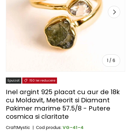
URMĂTOR
de
1
/
6
Epuizat
150 lei reducere
Inel argint 925 placat cu aur de 18k
cu Moldavit, Meteorit si Diamant
Pakimer marime 57.5/8 - Putere
cosmica si claritate
VG-41-4
CraftMystic
|
Cod produs: