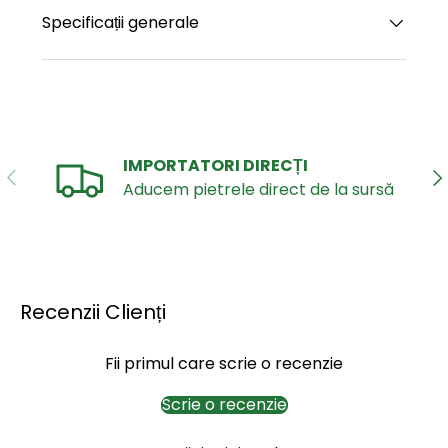
Specificații generale
IMPORTATORI DIRECȚI
ANTERIOR
UR
Aducem pietrele direct de la sursă
Recenzii Clienți
Fii primul care scrie o recenzie
Scrie o recenzie