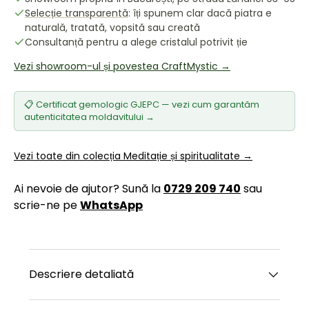
Selecție transparentă
: îți spunem clar dacă piatra e
naturală, tratată, vopsită sau creată
Consultanță pentru a alege cristalul potrivit ție
Vezi showroom-ul și povestea CraftMystic →
📋 Certificat gemologic GJEPC — vezi cum garantăm
autenticitatea moldavitului →
Vezi toate din colecția Meditație și spiritualitate →
Ai nevoie de ajutor? Sună la
0729 209 740
sau
scrie-ne pe
WhatsApp
Descriere detaliată