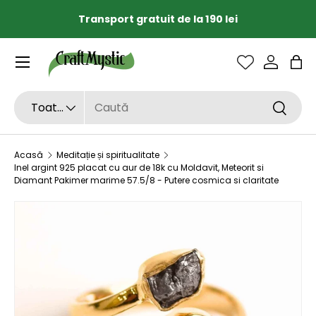
Transport gratuit de la 190 lei
SARI LA CONȚINUT
Sac
Căutare
Tipul de produs
Toate
Căutar
Acasă
Meditație și spiritualitate
Inel argint 925 placat cu aur de 18k cu Moldavit, Meteorit si
Diamant Pakimer marime 57.5/8 - Putere cosmica si claritate
Imaginea 1 este acum disponibilă în vizualizarea galerie
SARI LA INFORMAȚIILE DESPRE PRODUS