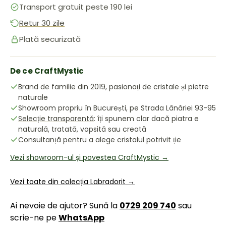
Transport gratuit peste 190 lei
Retur 30 zile
Plată securizată
De ce CraftMystic
Brand de familie din 2019, pasionați de cristale și pietre
naturale
Showroom propriu în București, pe Strada Lânăriei 93-95
Selecție transparentă
: îți spunem clar dacă piatra e
naturală, tratată, vopsită sau creată
Consultanță pentru a alege cristalul potrivit ție
Vezi showroom-ul și povestea CraftMystic →
Vezi toate din colecția Labradorit →
Ai nevoie de ajutor? Sună la
0729 209 740
sau
scrie-ne pe
WhatsApp