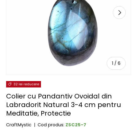
URMĂTOR
de
1
/
6
32 lei reducere
Colier cu Pandantiv Ovoidal din
Labradorit Natural 3-4 cm pentru
Meditatie, Protectie
ZSC25-7
CraftMystic
|
Cod produs: