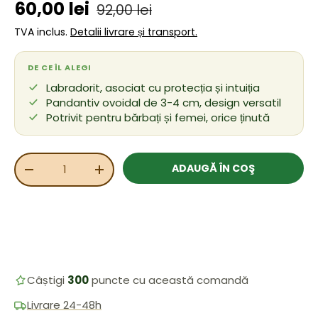
Preț de vânzare
Preț obișnuit
60,00 lei
92,00 lei
TVA inclus.
Detalii livrare și transport.
DE CE ÎL ALEGI
Labradorit, asociat cu protecția și intuiția
Pandantiv ovoidal de 3-4 cm, design versatil
Potrivit pentru bărbați și femei, orice ținută
Cant.
ADAUGĂ ÎN COŞ
REDUCEȚI CANTITATEA
MĂRIȚI CANTITATEA
Câștigi
300
puncte cu această comandă
Livrare 24-48h