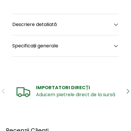
Descriere detaliată
Specificații generale
IMPORTATORI DIRECȚI
ANTERIOR
UR
Aducem pietrele direct de la sursă
Recenzii Clienți