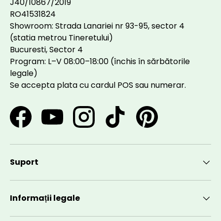
J40/10867/2019
RO41531824
Showroom: Strada Lanariei nr 93-95, sector 4
(statia metrou Tineretului)
Bucuresti, Sector 4
Program: L–V 08:00–18:00 (închis în sărbătorile
legale)
Se accepta plata cu cardul POS sau numerar.
Facebook
YouTube
Instagram
TikTok
Pinterest
Suport
Informații legale