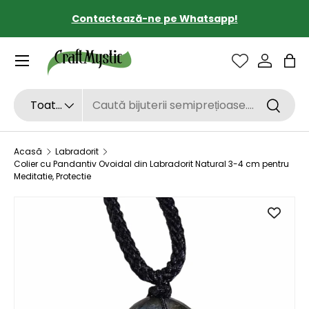
Contactează-ne pe Whatsapp!
SARI LA CONȚINUT
Sac
Căutare
Tipul de produs
Toate
Căutar
Acasă
Labradorit
Colier cu Pandantiv Ovoidal din Labradorit Natural 3-4 cm pentru
Meditatie, Protectie
SARI LA INFORMAȚIILE DESPRE PRODUS