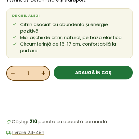
TVA inclus.
Detalii livrare și transport.
DE CE ÎL ALEGI
Citrin asociat cu abundență și energie
pozitivă
Mici așchii de citrin natural, pe bază elastică
Circumferință de 15-17 cm, confortabilă la
purtare
Cant.
ADAUGĂ ÎN COŞ
REDUCEȚI CANTITATEA
MĂRIȚI CANTITATEA
Câștigi
210
puncte cu această comandă
Livrare 24-48h