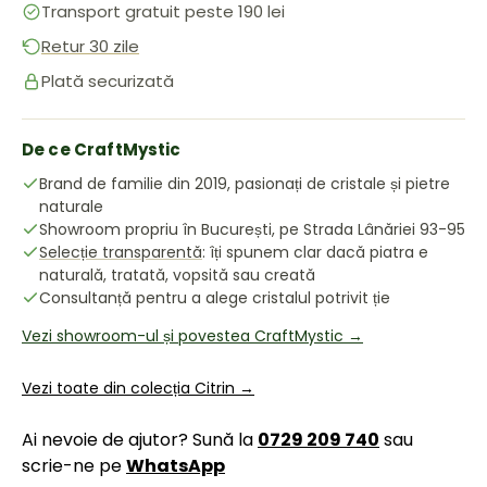
Transport gratuit peste 190 lei
Retur 30 zile
Plată securizată
De ce CraftMystic
Brand de familie din 2019, pasionați de cristale și pietre
naturale
Showroom propriu în București, pe Strada Lânăriei 93-95
Selecție transparentă
: îți spunem clar dacă piatra e
naturală, tratată, vopsită sau creată
Consultanță pentru a alege cristalul potrivit ție
Vezi showroom-ul și povestea CraftMystic →
Vezi toate din colecția Citrin →
Ai nevoie de ajutor? Sună la
0729 209 740
sau
scrie-ne pe
WhatsApp