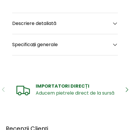
Descriere detaliată
Specificații generale
IMPORTATORI DIRECȚI
ANTERIOR
UR
Aducem pietrele direct de la sursă
Recenzii Clienți