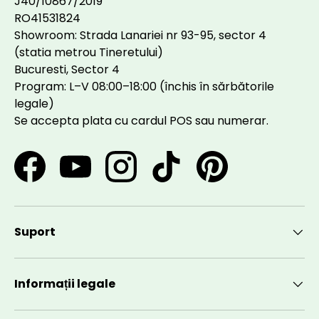
J40/10867/2019
RO41531824
Showroom: Strada Lanariei nr 93-95, sector 4
(statia metrou Tineretului)
Bucuresti, Sector 4
Program: L–V 08:00–18:00 (închis în sărbătorile
legale)
Se accepta plata cu cardul POS sau numerar.
Facebook
YouTube
Instagram
TikTok
Pinterest
Suport
Informații legale