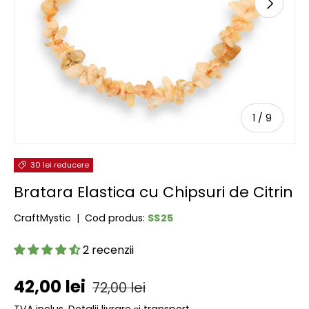
URMĂTOR
de
1
/
9
30 lei reducere
Bratara Elastica cu Chipsuri de Citrin
SS25
CraftMystic
|
Cod produs:
2 recenzii
Preț de vânzare
Preț obișnuit
42,00 lei
72,00 lei