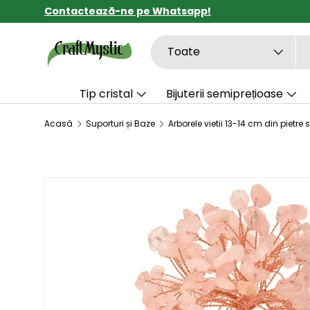
Contactează-ne pe Whatsapp!
SARI LA CONȚINUT
Căutare
Tipul de produs
Toate
Tip cristal
Bijuterii semiprețioase
Acasă
Suporturi și Baze
SARI LA INFORMAȚIILE DESPRE PRODUS