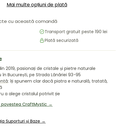
Mai multe opțiuni de plată
cte cu această comandă
Transport gratuit peste 190 lei
Plată securizată
c
in 2019, pasionați de cristale și pietre naturale
în București, pe Strada Lânăriei 93-95
entă
: îți spunem clar dacă piatra e naturală, tratată,
tă
 a alege cristalul potrivit ție
i povestea CraftMystic →
ția Suporturi și Baze →