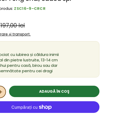
ZSC16-9-CRCR
produs:
Preț obișnuit
ânzare
197,00 lei
ivrare și transport.
ociat cu iubirea și căldura inimii
 din pietre lustruite, 13-14 cm
hui pentru casă, birou sau dar
semnătate pentru cei dragi
ADAUGĂ ÎN COŞ
ITATEA
MĂRIȚI CANTITATEA