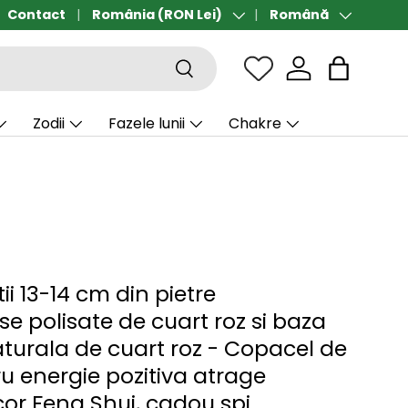
Contact
Transport gratuit de la 190 lei
România (RON Lei)
Română
Țară/Regiune
Limbă
Căutare
Sac
Zodii
Fazele lunii
Chakre
tii 13-14 cm din pietre
e polisate de cuart roz si baza
aturala de cuart roz - Copacel de
ru energie pozitiva atrage
cor Feng Shui, cadou spi