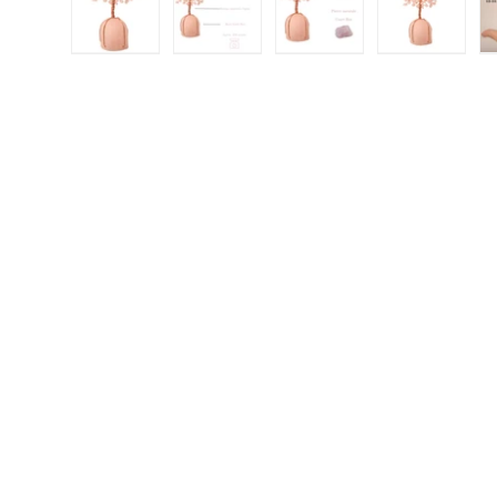
Încărcați imaginea 1 în vizualizarea galeriei
Încărcați imaginea 2 în vizualizar
Încărcați imaginea 3 
Încărcați