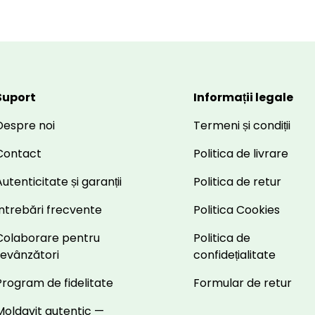
Suport
Informații legale
Despre noi
Termeni și condiții
Contact
Politica de livrare
utenticitate și garanții
Politica de retur
Întrebări frecvente
Politica Cookies
Colaborare pentru
Politica de
revânzători
confidețialitate
Program de fidelitate
Formular de retur
Moldavit autentic —