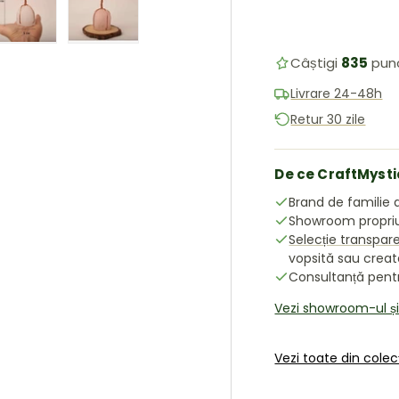
ea galeriei
în vizualizarea galeriei
 imaginea 4 în vizualizarea galeriei
Încărcați imaginea 5 în vizualizarea galeriei
Încărcați imaginea 6 în vizualizarea galeriei
Câștigi
835
pun
Livrare 24-48h
Retur 30 zile
De ce CraftMysti
Brand de familie d
Showroom propriu 
Selecție transpar
vopsită sau crea
Consultanță pentru
Vezi showroom-ul ș
Vezi toate din colec