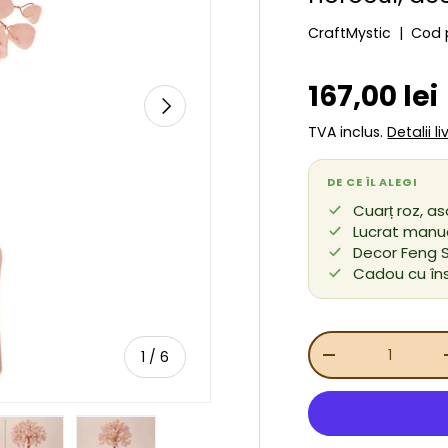
CraftMystic
|
Cod 
Preț de v
167,00 lei
URMĂTORUL
TVA inclus.
Detalii l
DE CE ÎL ALEGI
Cuarț roz, as
Lucrat manual
Decor Feng S
Cadou cu în
Cant.
de
1
/
6
REDUCEȚI CANT