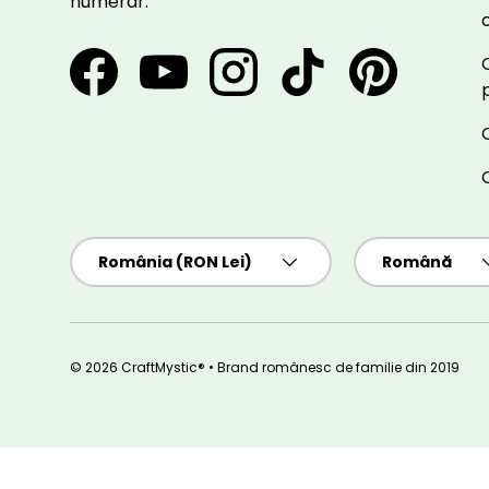
numerar.
Facebook
YouTube
Instagram
TikTok
Pinterest
Țară/Regiune
Limbă
România (RON Lei)
Română
© 2026 CraftMystic® • Brand românesc de familie din 2019