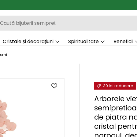
Cristale și decorațiuni
Spiritualitate
Beneficii
Cadouri
Blog
Arborele vietii 13-14 cm din pietre semipretioase polisate de cuart roz si baza de piatra naturala de cuart roz - Copacel de cristal pentru energie pozitiva atrage norocul, decor Feng Shui, cadou spi
30 lei reducere
Arborele vie
semipretioas
de piatra n
cristal pent
norocul, de