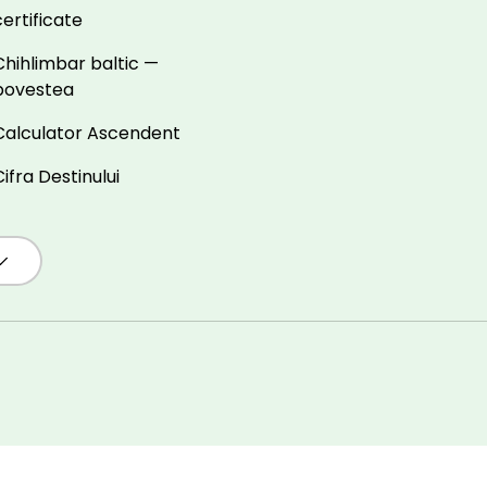
certificate
Chihlimbar baltic —
povestea
Calculator Ascendent
Cifra Destinului
Metode de plată accepta